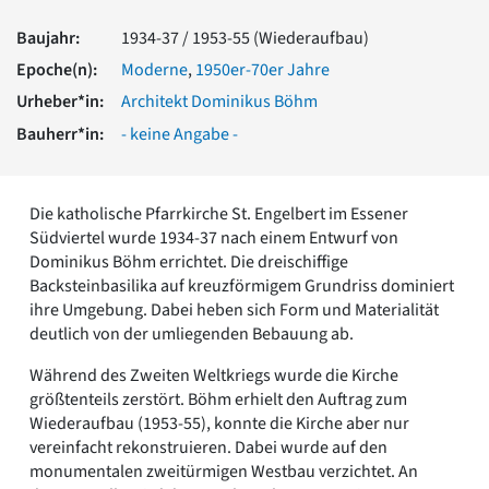
Romanik
Baujahr:
1934-37 / 1953-55 (Wiederaufbau)
Vorromanik
Römische Antike
Epoche(n):
Moderne
,
1950er-70er Jahre
Über uns
Urheber*in:
Architekt Dominikus Böhm
Über baukunst-nrw
Bauherr*in:
- keine Angabe -
Fachbeirat
Freunde & Förderer
Kontakt
Die katholische Pfarrkirche St. Engelbert im Essener
Impressum
Südviertel wurde 1934-37 nach einem Entwurf von
Datenschutz
Dominikus Böhm errichtet. Die dreischiffige
Backsteinbasilika auf kreuzförmigem Grundriss dominiert
Suchbegriff eingeben
ihre Umgebung. Dabei heben sich Form und Materialität
deutlich von der umliegenden Bebauung ab.
Während des Zweiten Weltkriegs wurde die Kirche
größtenteils zerstört. Böhm erhielt den Auftrag zum
Wiederaufbau (1953-55), konnte die Kirche aber nur
vereinfacht rekonstruieren. Dabei wurde auf den
monumentalen zweitürmigen Westbau verzichtet. An