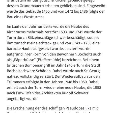
Grundstein für das gotische Kirchengebäude gelegt,
dessen Grundmauern erhalten geblieben sind. Eingeweiht
wurde das Gebäude 1455 und von 1472 bis 1486 folgte der
Bau eines Westturmes.
Im Laufe der Jahrhunderte wurde die Haube des
Kirchturms mehrmals zerstört.1593 und 1745 wurde der
Turm durch Blitzeinschläge schwer beschädigt, sodass
ihm zunächst eine achteckige und von 1749 – 1750 eine
barocke Haube aufgesetzt wurde. Letztere wurde
aufgrund ihrer Form von den Bewohnern Bocholts auch
als „Päperbüsse“ (Pfeffermühle) bezeichnet. Bei einem
britischen Bombenangriff im Jahr 1945 erfuhr die Stadt
Bocholt schwere Schäden. Dabei wurde auch St. Georg
nahezu vollständig zerstört. Der Wiederaufbau aus den
Trümmern erfolgte in den Jahren 1948 bis 1950. Dabei
erhielt auch der Turm wieder eine neue Haube, die 1958
nach Entwürfen des Architekten Rudolf Schwarz
angefertigt wurde
Die Erscheinung der dreischiffigen Pseudobasilika mit