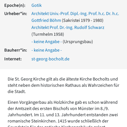
Romanik
Epoche(n):
Gotik
Vorromanik
Urheber*in:
Architekt Univ.-Prof. Dipl.-Ing. Prof. h.c. Dr. h.c.
Römische Antike
Gottfried Böhm
(Sakristei 1979 - 1980)
Über uns
Architekt Prof. Dr.-Ing. Rudolf Schwarz
Über baukunst-nrw
(Turmhelm 1958)
Fachbeirat
- keine Angabe -
(Ursprungsbau)
Freunde & Förderer
Bauherr*in:
- keine Angabe -
Kontakt
Internet:
st-georg-bocholt.de
Impressum
Datenschutz
Suchbegriff eingeben
Die St. Georg Kirche gilt als die älteste Kirche Bocholts und
steht neben dem historischen Rathaus als Wahrzeichen für
die Stadt.
Einen Vorgängerbau als Holzkirche gab es schon während
der Amtszeit des ersten Bischofs von Münster im 8./9.
Jahrhundert. Im 11. und 13. Jahrhundert entstanden zwei
romanische Steinkirchen. 1415 wurde schließlich der