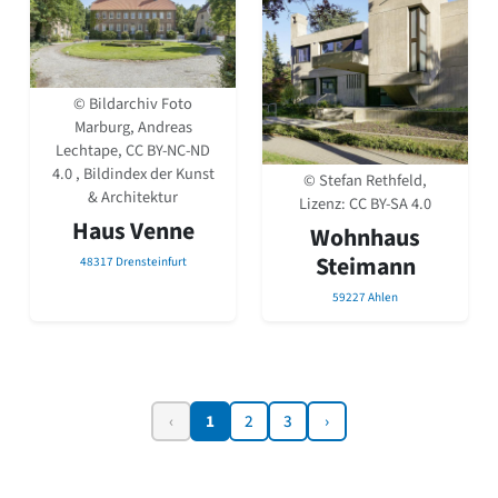
© Bildarchiv Foto
Marburg, Andreas
Lechtape, CC BY-NC-ND
4.0 , Bildindex der Kunst
© Stefan Rethfeld,
& Architektur
Lizenz:
CC BY-SA 4.0
Haus Venne
Wohnhaus
Steimann
48317 Drensteinfurt
59227 Ahlen
‹
1
2
3
›