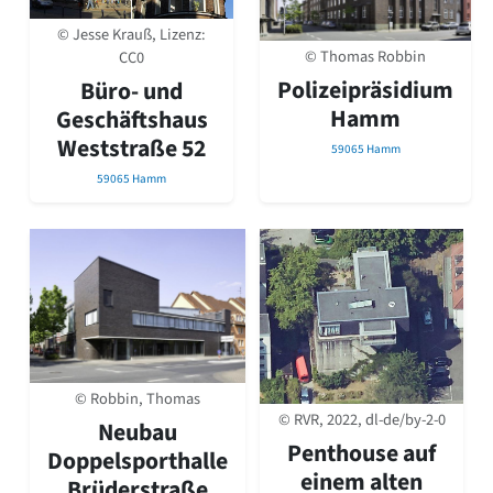
David Chipperfield
Harald Deilmann
© Jesse Krauß, Lizenz:
© Thomas Robbin
Gottfried Böhm
CC0
Schneider von Esleben
Polizeipräsidium
Büro- und
Peter Behrens
Hamm
Geschäftshaus
Auszeichnung vorbildlicher Bauten NRW 2020
Weststraße 52
59065 Hamm
Big Beautiful Buildings (Großbauten der Nachkriegszeit)
59065 Hamm
Epochen
Gesamtübersicht...
Gegenwart
Postmoderne
1950er-70er Jahre
Moderne
Reformarchitektur
Jugendstil
Historismus
© Robbin, Thomas
Klassizismus
© RVR, 2022, dl-de/by-2-0
Neubau
Barock
Penthouse auf
Doppelsporthalle
Renaissance
einem alten
Brüderstraße
Gotik