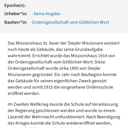
Romanik
Epoche(n):
Vorromanik
Urheber*in:
- keine Angabe -
Römische Antike
Bauherr*in:
Ordensgesellschaft vom Göttlichen Wort
Über uns
Über baukunst-nrw
Fachbeirat
Das Missionshaus St. Xaver der Steyler Missionare existiert
Freunde & Förderer
noch heute als Gebäude, das seine Grundaufgabe
Kontakt
wahrnimmt. Errichtet wurde das Missionshaus 1914 von
Impressum
der Ordensgesellschaft vom Göttlichen Wort. Diese
Datenschutz
Ordensgesellschaft wurde zirka 1905 von Steyler
Missionaren gegründet. Ein Jahr nach Baubeginn konnte
Suchbegriff eingeben
das Gebäude für seinen eigentlichen Zweck genutzt
werden und somit 1915 die vorgesehene Ordensschule
eröffnet werden.
Im Zweiten Weltkrieg musste die Schule auf Veranlassung
der Regierung geschlossen werden und wurde zu einem
Lazarett der Wehrmacht umfunktioniert. Nach Beendigung
des Krieges konnte die Schule wiedereröffnet werden,