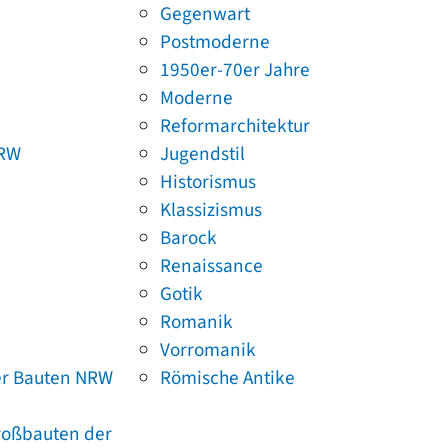
Gegenwart
Postmoderne
1950er-70er Jahre
Moderne
Reformarchitektur
NRW
Jugendstil
Historismus
Klassizismus
Barock
Renaissance
Gotik
Romanik
Vorromanik
er Bauten NRW
Römische Antike
Großbauten der