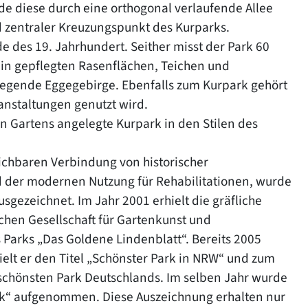
de diese durch eine orthogonal verlaufende Allee
d zentraler Kreuzungspunkt des Kurparks.
e des 19. Jahrhundert. Seither misst der Park 60
n gepflegten Rasenflächen, Teichen und
iegende Eggegebirge. Ebenfalls zum Kurpark gehört
anstaltungen genutzt wird.
en Gartens angelegte Kurpark in den Stilen des
eichbaren Verbindung von historischer
d der modernen Nutzung für Rehabilitationen, wurde
gezeichnet. Im Jahr 2001 erhielt die gräfliche
chen Gesellschaft für Gartenkunst und
s Parks „Das Goldene Lindenblatt“. Bereits 2005
lt er den Titel „Schönster Park in NRW“ und zum
 schönsten Park Deutschlands. Im selben Jahr wurde
rk“ aufgenommen. Diese Auszeichnung erhalten nur