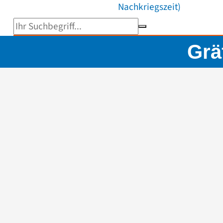
Nachkriegszeit)
Suchbegriff eingeben
Grä