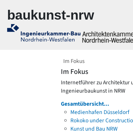
Zur Navigation springen
Zum Inhalt springen
baukunst-nrw
Im Fokus
Im Fokus
Internetführer zu Architektur
Ingenieurbaukunst in NRW
Gesamtübersicht...
Medienhafen Düsseldorf
Rokoko under Constructi
Kunst und Bau NRW