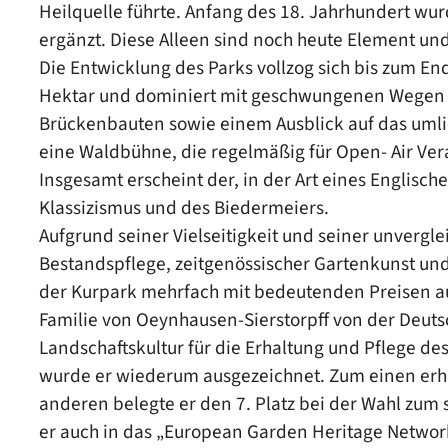
Heilquelle führte. Anfang des 18. Jahrhundert wur
ergänzt. Diese Alleen sind noch heute Element un
Die Entwicklung des Parks vollzog sich bis zum End
Hektar und dominiert mit geschwungenen Wegen i
Brückenbauten sowie einem Ausblick auf das uml
eine Waldbühne, die regelmäßig für Open- Air Ver
Insgesamt erscheint der, in der Art eines Englisch
Klassizismus und des Biedermeiers.
Aufgrund seiner Vielseitigkeit und seiner unvergl
Bestandspflege, zeitgenössischer Gartenkunst un
der Kurpark mehrfach mit bedeutenden Preisen aus
Familie von Oeynhausen-Sierstorpff von der Deuts
Landschaftskultur für die Erhaltung und Pflege de
wurde er wiederum ausgezeichnet. Zum einen erhie
anderen belegte er den 7. Platz bei der Wahl zum
er auch in das „European Garden Heritage Netwo