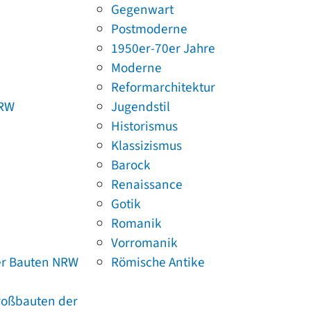
Gegenwart
Postmoderne
1950er-70er Jahre
Moderne
Reformarchitektur
NRW
Jugendstil
Historismus
Klassizismus
Barock
Renaissance
Gotik
Romanik
Vorromanik
er Bauten NRW
Römische Antike
Großbauten der