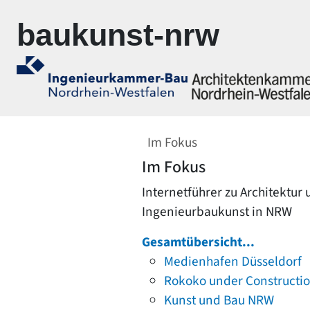
Zur Navigation springen
Zum Inhalt springen
baukunst-nrw
Im Fokus
Im Fokus
Internetführer zu Architektur
Ingenieurbaukunst in NRW
Gesamtübersicht...
Medienhafen Düsseldorf
Rokoko under Constructi
Kunst und Bau NRW