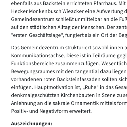
ebenfalls aus Backstein errichteten Pfarrhaus. Mi
Hecker Monkenbusch Wieacker eine Aufwertung de
Gemeindezentrum schließt unmittelbar an die Fuß
auf den städtischen Alltag der Menschen. Der zentr
“ersten Geschäftslage“, fungiert als ein Ort der 
Das Gemeindezentrum strukturiert sowohl innen a
Kommunikationsachse. Diese ist in Teilräume gegl
Funktionsbereiche zusammenzufügen. Wesentliches
Bewegungsraumes mit den tangential dazu liegen
vorhandenen roten Backsteinfassaden sollten sic
einfügen. Hauptmotivation ist, „Ruhe“ in das Ges
denkmalgeschützten Kirchenbauten in Szene zu set
Anlehnung an die sakrale Ornamentik mittels for
Positiv- und Negativform erweitert.
Auszeichnungen: