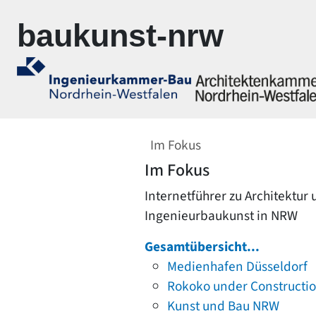
Zur Navigation springen
Zum Inhalt springen
baukunst-nrw
Im Fokus
Im Fokus
Internetführer zu Architektur
Ingenieurbaukunst in NRW
Gesamtübersicht...
Medienhafen Düsseldorf
Rokoko under Constructi
Kunst und Bau NRW