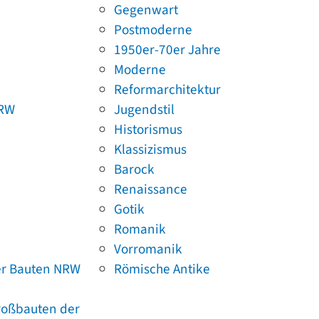
Gegenwart
Postmoderne
1950er-70er Jahre
Moderne
Reformarchitektur
NRW
Jugendstil
Historismus
Klassizismus
Barock
Renaissance
Gotik
Romanik
Vorromanik
er Bauten NRW
Römische Antike
Großbauten der