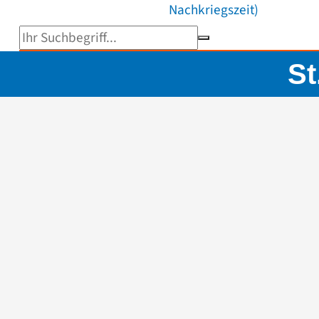
Nachkriegszeit)
Suchbegriff eingeben
St