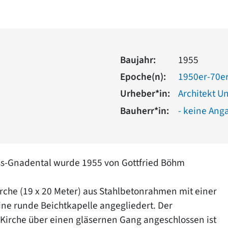
Baujahr:
1955
Epoche(n):
1950er-70er
Urheber*in:
Architekt Uni
Bauherr*in:
- keine Ang
uss-Gnadental wurde 1955 von Gottfried Böhm
irche (19 x 20 Meter) aus Stahlbetonrahmen mit einer
ine runde Beichtkapelle angegliedert. Der
r Kirche über einen gläsernen Gang angeschlossen ist