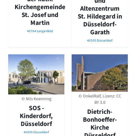
und
Kirchengemeinde
Altenzentrum
St. Josef und
St. Hildegard in
Martin
Düsseldorf-
Garath
40764 Langenfeld
40595 Düsseldorf
© OnkelRalf, Lizenz:
CC
© Nils Koenning
BY 3.0
SOS -
Dietrich-
Kinderdorf,
Bonhoeffer-
Düsseldorf
Kirche
40595 Düsseldorf
Düsseldorf