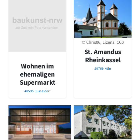
© Chris06, Lizenz:
CC0
St. Amandus
Rheinkassel
Wohnen im
50769 Köln
ehemaligen
Supermarkt
40595 Düsseldorf