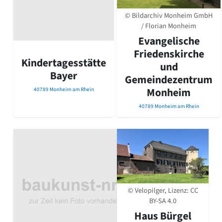
David Chipperfield
Harald Deilmann
© Bildarchiv Monheim GmbH
Gottfried Böhm
/ Florian Monheim
Schneider von Esleben
Evangelische
Peter Behrens
Friedenskirche
Auszeichnung vorbildlicher Bauten NRW 2020
Kindertagesstätte
und
Big Beautiful Buildings (Großbauten der Nachkriegszeit)
Bayer
Gemeindezentrum
Epochen
Monheim
40789 Monheim am Rhein
Gesamtübersicht...
40789 Monheim am Rhein
Gegenwart
Postmoderne
1950er-70er Jahre
Moderne
Reformarchitektur
Jugendstil
Historismus
Klassizismus
© Velopilger, Lizenz:
CC
Barock
BY-SA 4.0
Renaissance
Haus Bürgel
Gotik