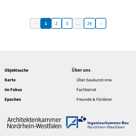
‹
1
2
3
…
26
›
Über uns
Objektsuche
Karte
Über baukunst-nrw
Im Fokus
Fachbeirat
Epochen
Freunde & Förderer