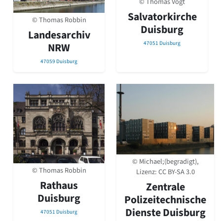
© Thomas Vogt
David Chipperfield
Harald Deilmann
Salvatorkirche
© Thomas Robbin
Gottfried Böhm
Duisburg
Landesarchiv
Schneider von Esleben
47051 Duisburg
NRW
Peter Behrens
Auszeichnung vorbildlicher Bauten NRW 2020
47059 Duisburg
Big Beautiful Buildings (Großbauten der Nachkriegszeit)
Epochen
Gesamtübersicht...
Gegenwart
Postmoderne
1950er-70er Jahre
Moderne
Reformarchitektur
© Michael;(begradigt),
Jugendstil
© Thomas Robbin
Lizenz:
CC BY-SA 3.0
Historismus
Rathaus
Zentrale
Klassizismus
Duisburg
Barock
Polizeitechnische
Renaissance
Dienste Duisburg
47051 Duisburg
Gotik