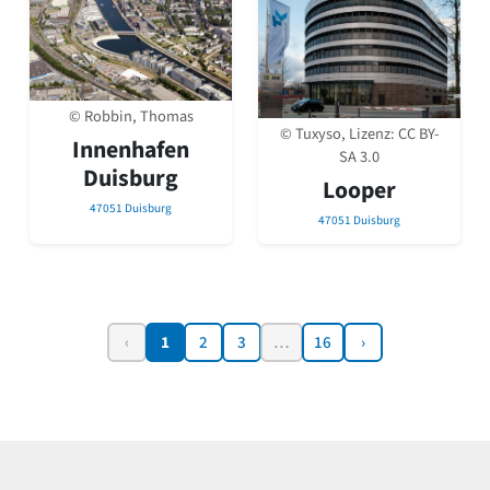
© Robbin, Thomas
© Tuxyso, Lizenz:
CC BY-
Innenhafen
SA 3.0
Duisburg
Looper
47051 Duisburg
47051 Duisburg
‹
1
2
3
…
16
›