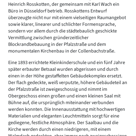
Heinrich Rosskotten, der gemeinsam mit Karl Wach ein
Büro in Düsseldorf betrieb. Rosskottens Entwurf
überzeugte nicht nur mit einem vielseitigen Raumangebot
sowie klarer, linearer und schlichter Formensprache,
sondern vor allem durch die städtebaulich geschickte
Vermittlung zwischen gründerzeitlicher
Blockrandbebauung in der Pfalzstraße und dem
monumentalen Kirchenbau in der Collenbachstraße.
Eine 1893 errichtete Kleinkinderschule und ein fünf Jahre
später erbauter Betsaal wurden abgerissen und durch
einen in der Höhe gestaffelten Gebäudekomplex ersetzt.
Der flach gedeckte, weiß verputzte, höhere Gebäudeteil an
der Pfalzstraße ist zweigeschossig und nimmt im
Obergeschoss einen großen und einen kleinen Saal mit
Bühne auf, die ursprünglich miteinander verbunden
werden konnten. Die Innenausstattung mit hochwertigen
Materialien und eleganten Leuchtmitteln sorgt für eine
gediegene, festliche Atmosphäre. Der Saalbau und die
Kirche werden durch einen niedrigeren, mit einem
Walmdach gedeckten, aber immer noch zweigeschossigen