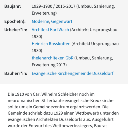
Romanik
Baujahr:
1929–1930 / 2015-2017 (Umbau, Sanierung,
Vorromanik
Erweiterung)
Römische Antike
Epoche(n):
Moderne
,
Gegenwart
Über uns
Urheber*in:
Architekt Karl Wach
(Architekt Ursprungsbau
Über baukunst-nrw
1930)
Fachbeirat
Heinrich Rosskotten
(Architekt Ursprungsbau
Freunde & Förderer
1930)
Kontakt
thelenarchiteken GbR
(Umbau, Sanierung,
Impressum
Erweiterung 2017)
Datenschutz
Bauherr*in:
Evangelische Kirchengemeinde Düsseldorf
Suchbegriff eingeben
Die 1910 von Carl Wilhelm Schleicher noch im
neoromanischen Stil erbaute evangelische Kreuzkirche
sollte um ein Gemeindezentrum ergänzt werden. Die
Gemeinde schrieb dazu 1929 einen Wettbewerb unter den
evangelischen Architekten Düsseldorfs aus. Ausgeführt
wurde der Entwurf des Wettbewerbssiegers, Baurat