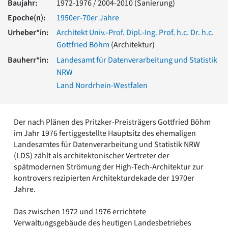
Baujahr:
1972-1976 / 2004-2010 (Sanierung)
Romanik
Epoche(n):
1950er-70er Jahre
Vorromanik
Römische Antike
Urheber*in:
Architekt Univ.-Prof. Dipl.-Ing. Prof. h.c. Dr. h.c.
Gottfried Böhm
(Architektur)
Über uns
Bauherr*in:
Landesamt für Datenverarbeitung und Statistik
Über baukunst-nrw
NRW
Fachbeirat
Freunde & Förderer
Land Nordrhein-Westfalen
Kontakt
Impressum
Datenschutz
Der nach Plänen des Pritzker-Preisträgers Gottfried Böhm
im Jahr 1976 fertiggestellte Hauptsitz des ehemaligen
Suchbegriff eingeben
Landesamtes für Datenverarbeitung und Statistik NRW
(LDS) zählt als architektonischer Vertreter der
spätmodernen Strömung der High-Tech-Architektur zur
kontrovers rezipierten Architekturdekade der 1970er
Jahre.
Das zwischen 1972 und 1976 errichtete
Verwaltungsgebäude des heutigen Landesbetriebes