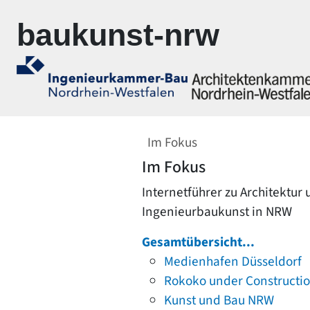
Zur Navigation springen
Zum Inhalt springen
baukunst-nrw
Im Fokus
Im Fokus
Internetführer zu Architektur
Ingenieurbaukunst in NRW
Gesamtübersicht...
Medienhafen Düsseldorf
Rokoko under Constructi
Kunst und Bau NRW