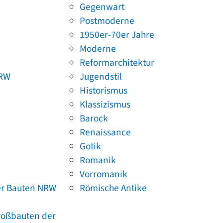
Gegenwart
Postmoderne
1950er-70er Jahre
Moderne
Reformarchitektur
NRW
Jugendstil
Historismus
Klassizismus
Barock
Renaissance
Gotik
Romanik
Vorromanik
er Bauten NRW
Römische Antike
Großbauten der