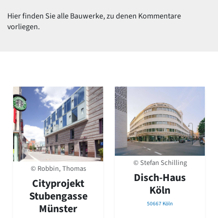
David Chipperfield
Harald Deilmann
Hier finden Sie alle Bauwerke, zu denen Kommentare
Gottfried Böhm
vorliegen.
Schneider von Esleben
Peter Behrens
Auszeichnung vorbildlicher Bauten NRW 2020
Big Beautiful Buildings (Großbauten der Nachkriegszeit)
Epochen
Gesamtübersicht...
Gegenwart
Postmoderne
1950er-70er Jahre
Moderne
Reformarchitektur
Jugendstil
© Stefan Schilling
© Robbin, Thomas
Historismus
Disch-Haus
Cityprojekt
Klassizismus
Köln
Barock
Stubengasse
Renaissance
50667 Köln
Münster
Gotik