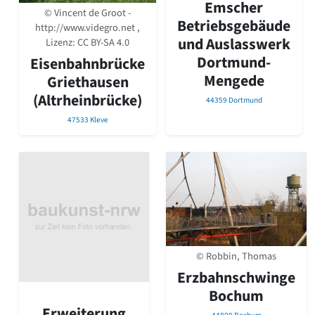
Emscher
© Vincent de Groot -
Betriebsgebäude
http://www.videgro.net ,
und Auslasswerk
Lizenz:
CC BY-SA 4.0
Dortmund-
Eisenbahnbrücke
Mengede
Griethausen
(Altrheinbrücke)
44359 Dortmund
47533 Kleve
© Robbin, Thomas
Erzbahnschwinge
Bochum
Erweiterung