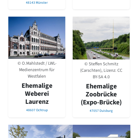
48143 Münster
Romanik
Vorromanik
Römische Antike
Über uns
Über baukunst-nrw
Fachbeirat
Freunde & Förderer
Kontakt
© O.Mahlstedt / LWL-
© Steffen Schmitz
Impressum
Medienzentrum für
(Carschten), Lizenz:
CC
Datenschutz
Westfalen
BY-SA 4.0
Suchbegriff eingeben
Ehemalige
Ehemalige
Weberei
Zoobrücke
Laurenz
(Expo-Brücke)
48607 Ochtrup
47057 Duisburg