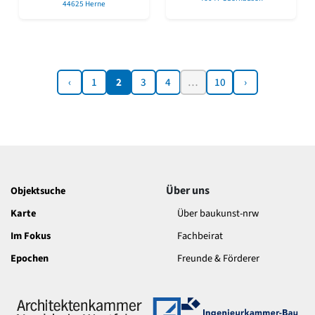
44625 Herne
‹
1
2
3
4
…
10
›
Über uns
Objektsuche
Karte
Über baukunst-nrw
Im Fokus
Fachbeirat
Epochen
Freunde & Förderer