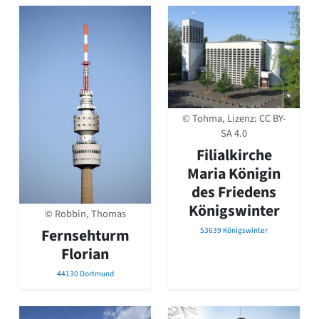
© Tohma, Lizenz:
CC BY-
SA 4.0
Filialkirche
Maria Königin
des Friedens
Königswinter
© Robbin, Thomas
Fernsehturm
53639 Königswinter
Florian
44130 Dortmund