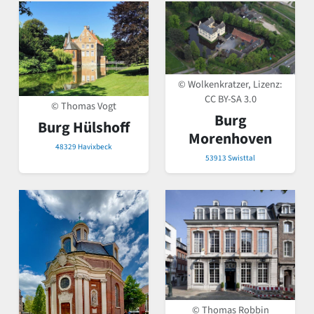
© Wolkenkratzer, Lizenz:
CC BY-SA 3.0
© Thomas Vogt
Burg
Burg Hülshoff
Morenhoven
48329 Havixbeck
53913 Swisttal
© Thomas Robbin