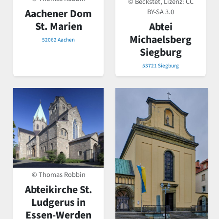
© Beckstet, Lizenz:
CC
Aachener Dom
BY-SA 3.0
St. Marien
Abtei
Michaelsberg
52062 Aachen
Siegburg
53721 Siegburg
© Thomas Robbin
Abteikirche St.
Ludgerus in
Essen-Werden