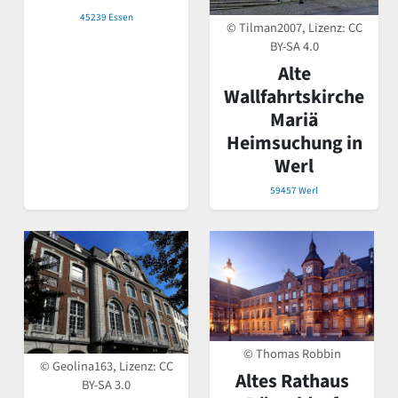
45239 Essen
© Tilman2007, Lizenz:
CC
BY-SA 4.0
Alte
Wallfahrtskirche
Mariä
Heimsuchung in
Werl
59457 Werl
© Thomas Robbin
© Geolina163, Lizenz:
CC
Altes Rathaus
BY-SA 3.0