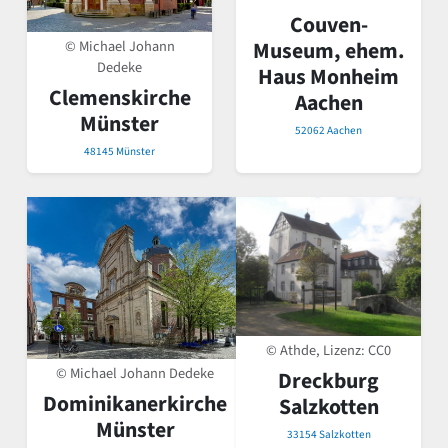
Couven-
© Michael Johann
Museum, ehem.
Dedeke
Haus Monheim
Clemenskirche
Aachen
Münster
52062 Aachen
48145 Münster
© Athde, Lizenz:
CC0
© Michael Johann Dedeke
Dreckburg
Dominikanerkirche
Salzkotten
Münster
33154 Salzkotten