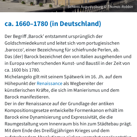
David Chipperfield
Schloss Augustusburg
© Thomas Robbin
Harald Deilmann
Gottfried Böhm
ca. 1660–1780 (in Deutschland)
Schneider von Esleben
Peter Behrens
Auszeichnung vorbildlicher Bauten NRW 2020
Der Begriff ‚Barock’ entstammt ursprünglich der
Big Beautiful Buildings (Großbauten der Nachkriegszeit)
Goldschmiedekunst und leitet sich vom portugiesischen
‚barocco‘, einer Bezeichnung für schiefrunde Perlen, ab.
Epochen
Das (der) Barock bezeichnet den von Italien ausgehenden und
Gesamtübersicht...
in Europa vorherrschenden Kunst- und Baustil in der Zeit von
Gegenwart
ca. 1600 bis 1780.
Postmoderne
Michelangelo gilt mit seinem Spätwerk im 16. Jh. auf dem
1950er-70er Jahre
Höhepunkt der
Renaissance
als Wegbereiter der
Moderne
künstlerischen Kräfte, die sich im Manierismus und dem
Reformarchitektur
Barock manifestieren.
Jugendstil
Der in der Renaissance auf der Grundlage der antiken
Historismus
Kompositionsgesetze entwickelte Formenkanon erhält im
Klassizismus
Barock eine Dynamisierung und Expressivität, die die
Barock
Raumgestaltung vom Innenraum bis hin zum Städtebau prägt.
Renaissance
Mit dem Ende des Dreißigjährigen Krieges und dem
Gotik