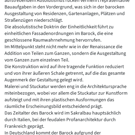
aufstrebendem Absolutismus rücken vermehrt repräsentative
Romanik
Bauaufgaben in den Vordergrund, was sich in der barocken
Vorromanik
Ausgestaltung von Residenzen, Gartenanlagen, Plätzen und
Römische Antike
Straßenzügen niederschlägt.
Die absolutistische Doktrin der Einheitlichkeit führt zu
Über uns
einheitlichen Fassadenordnungen im Barock, die eine
Über baukunst-nrw
geschlossene Raumwahrnehmung hervorrufen.
Fachbeirat
Im Mittelpunkt steht nicht mehr wie in der Renaissance die
Freunde & Förderer
Addition von Teilen zum Ganzen, sondern die Ausgestaltung
Kontakt
vom Ganzen zum einzelnen Teil.
Impressum
Die Konstruktion wird auf ihre tragende Funktion reduziert
Datenschutz
und von ihrer äußeren Schale getrennt, auf die das gesamte
Suchbegriff eingeben
Augenmerk der Gestaltung gelegt wird.
Malerei und Stuckatur werden eng in die Architektursprache
miteinbezogen, wobei vor allem die Stuckatur zur Kunstform
aufsteigt und mit ihren plastischen Ausformungen das
räumliche Erscheinungsbild entscheidend prägt.
Das Zeitalter des Barock wird im Sakralbau hauptsächlich
durch Italien, bei der feudalen Profanarchitektur durch
Frankreich geprägt.
In Deutschland kommt der Barock aufgrund der