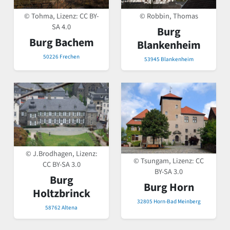
© Tohma, Lizenz:
CC BY-
© Robbin, Thomas
SA 4.0
Burg
Burg Bachem
Blankenheim
50226 Frechen
53945 Blankenheim
© J.Brodhagen, Lizenz:
© Tsungam, Lizenz:
CC
CC BY-SA 3.0
BY-SA 3.0
Burg
Burg Horn
Holtzbrinck
32805 Horn-Bad Meinberg
58762 Altena