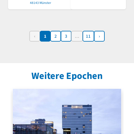
48143 Münster
‹
1
2
3
…
11
›
Weitere Epochen