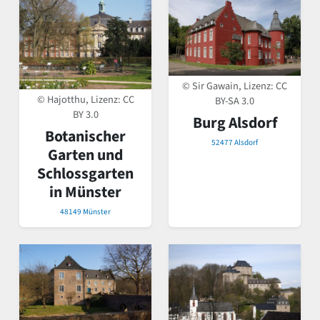
© Sir Gawain, Lizenz:
CC
© Hajotthu, Lizenz:
CC
BY-SA 3.0
BY 3.0
Burg Alsdorf
Botanischer
52477 Alsdorf
Garten und
Schlossgarten
in Münster
48149 Münster