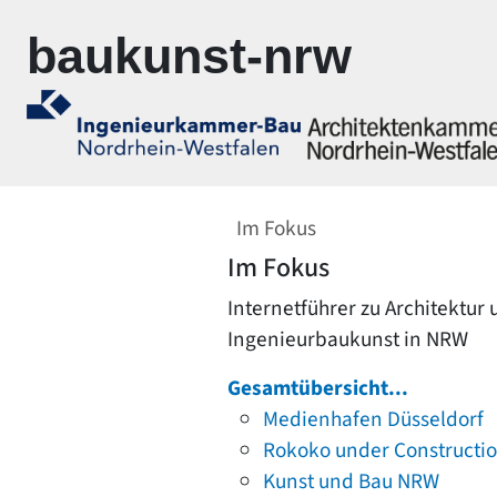
Zur Navigation springen
Zum Inhalt springen
baukunst-nrw
Im Fokus
Im Fokus
Internetführer zu Architektur
Ingenieurbaukunst in NRW
Gesamtübersicht...
Medienhafen Düsseldorf
Rokoko under Constructi
Kunst und Bau NRW