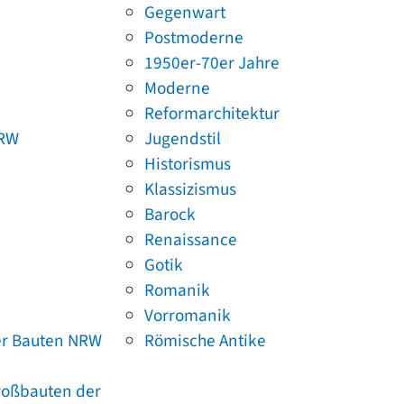
Gegenwart
Postmoderne
1950er-70er Jahre
Moderne
Reformarchitektur
NRW
Jugendstil
Historismus
Klassizismus
Barock
Renaissance
Gotik
Romanik
Vorromanik
er Bauten NRW
Römische Antike
Großbauten der